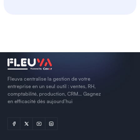
Fleuva centralise la gestion de votre
entreprise en un seul outil : ventes, RH,
comptabilité, production, CRM… Gagnez
en efficacité dès aujourd’hui